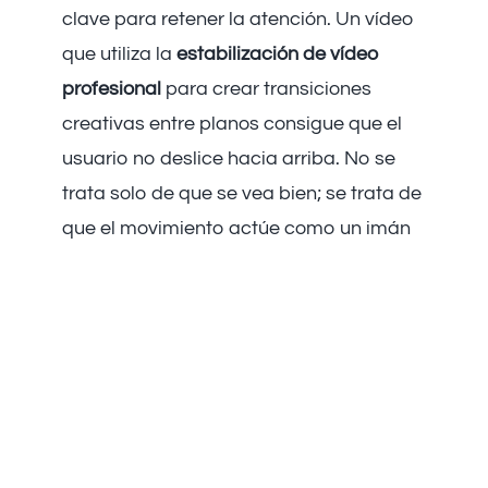
clave para retener la atención. Un vídeo
que utiliza la
estabilización de vídeo
profesional
para crear transiciones
creativas entre planos consigue que el
usuario no deslice hacia arriba. No se
trata solo de que se vea bien; se trata de
que el movimiento actúe como un imán
para los ojos.
Dale a tus vídeos el dinamismo que
merecen
En FRAME 25 dominamos el arte de la
estabilización de vídeo profesional
para
que tu mensaje fluya sin interrupciones.