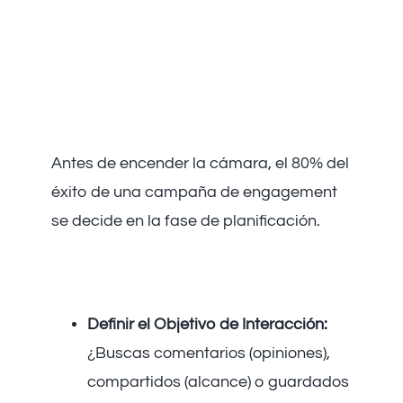
Estratégica Antes de
Grabar la
Campaña de
Vídeo en Redes
Sociales
Antes de encender la cámara, el 80% del
éxito de una campaña de engagement
se decide en la fase de planificación.
Conocer el ‘Por Qué’ y el ‘Para
Quién’
Definir el Objetivo de Interacción:
¿Buscas comentarios (opiniones),
compartidos (alcance) o guardados